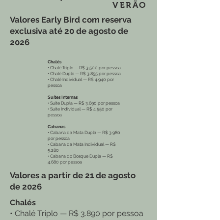
VERÃO
Valores Early Bird com reserva
exclusiva até 20 de agosto de
2026
Chalés
• Chalé Triplo — R$ 3.500 por pessoa
• Chalé Duplo — R$ 3.855 por pessoa
• Chalé Individual — R$ 4.940 por
pessoa
Suítes Internas
• Suíte Dupla — R$ 3.690 por pessoa
• Suíte Individual — R$ 4.550 por
pessoa
Cabanas
• Cabana da Mata Dupla — R$ 3.980
por pessoa
• Cabana da Mata Individual — R$
5.280
• Cabana do Bosque Dupla — R$
4.680 por pessoa
Valores a partir de 21 de agosto
de 2026
Chalés
• Chalé Triplo — R$ 3.890 por pessoa