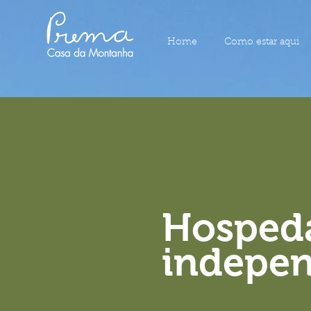
Home
Como estar aqui
Hosped
indepe