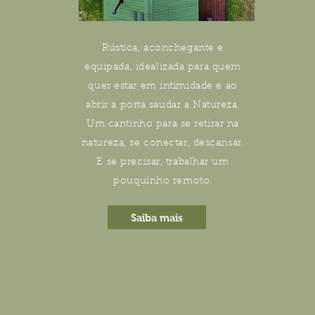
Rústica, aconchegante e
equipada, idealizada para quem
quer estar em intimidade e ao
abrir a porta saudar a Natureza.
Um cantinho para se retirar na
natureza, se conectar, descansar.
E se precisar, trabalhar um
pouquinho remoto.
Saiba mais