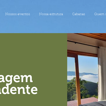
Nossos eventos
Nossa estrutura
Cabanas
Quem 
agem
ndente