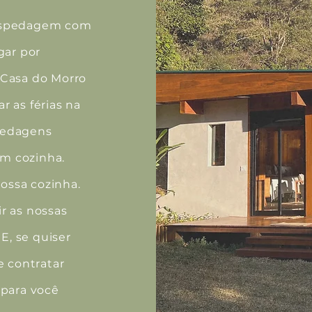
hospedagem com
gar por
 Casa do Morro
r as férias na
pedagens
m cozinha.
ossa cozinha.
r as nossas
 E, se quiser
e contratar
 para você