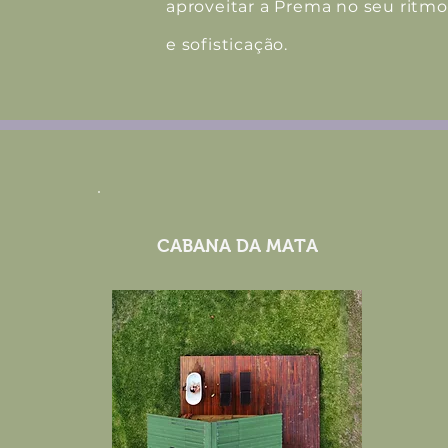
aproveitar a Prema no seu ritmo
e sofisticação.
CABANA DA MATA