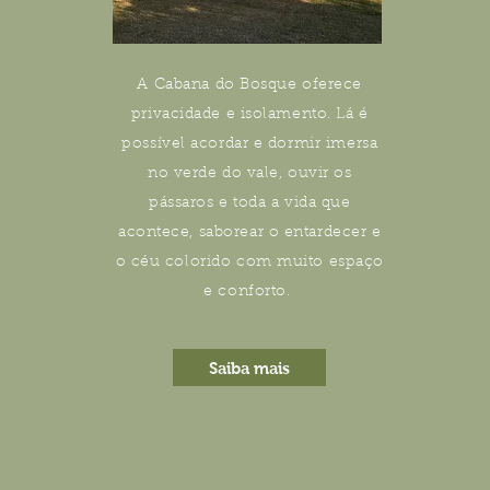
A Cabana do Bosque oferece
privacidade e isolamento. Lá é
possível acordar e dormir imersa
no verde do vale, ouvir os
pássaros e toda a vida que
acontece, saborear o entardecer e
o céu colorido com muito espaço
e conforto.
Saiba mais